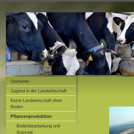
Startseite
Jugend in der Landwirtschaft
Keine Landwirtschaft ohne
Boden
Pflanzenproduktion
Bodenbearbeitung und
Aussaat