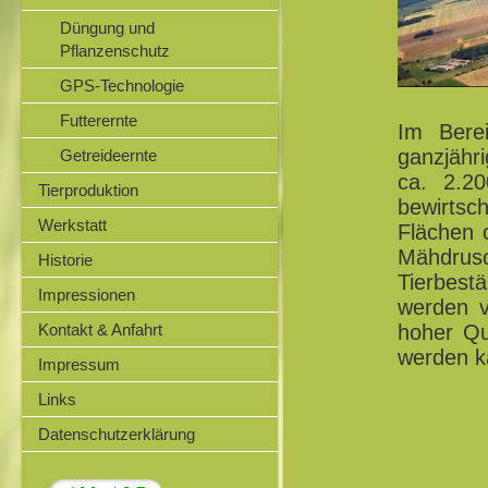
Düngung und
Pflanzenschutz
GPS-Technologie
Futterernte
Im Berei
ganzjähr
Getreideernte
ca. 2.2
Tierproduktion
bewirtsc
Werkstatt
Flächen 
Mähdrus
Historie
Tierbest
Impressionen
werden v
Kontakt & Anfahrt
hoher Qu
werden k
Impressum
Links
Datenschutzerklärung