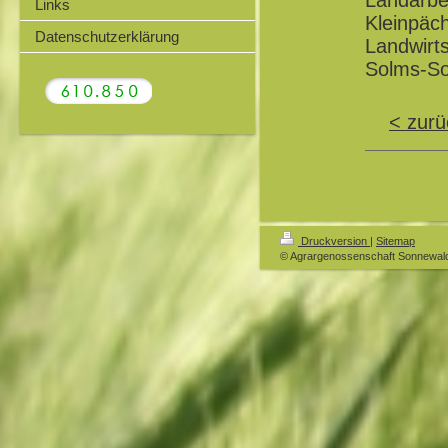
Landarbe
Links
Kleinpä
Datenschutzerklärung
Landwir
Solms-So
< zurü
Druckversion
|
Sitemap
© Agrargenossenschaft Sonnewal