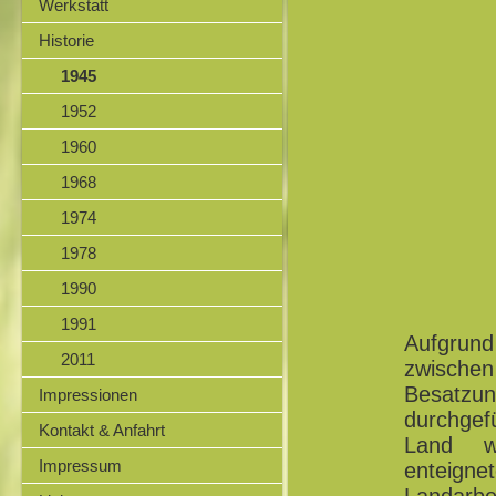
Werkstatt
Historie
1945
1952
1960
1968
1974
1978
1990
1991
Aufgrund 
2011
zwische
Besatzu
Impressionen
durchgef
Kontakt & Anfahrt
Land wu
Impressum
enteigne