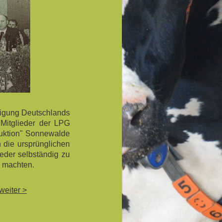
nigung Deutschlands
 Mitglieder der LPG
duktion" Sonnewalde
 die ursprünglichen
ieder selbständig zu
h machten.
weiter >