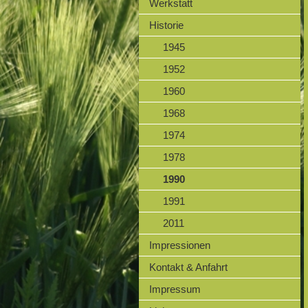
Werkstatt
Historie
1945
1952
1960
1968
1974
1978
1990
1991
2011
Impressionen
Kontakt & Anfahrt
Impressum